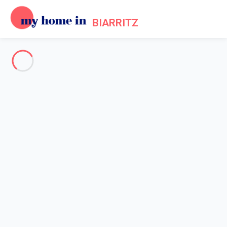
BIARRITZ
Voir toutes les photos
Aperçu
Description
Carte
Tarifs et disponibilités
Avis (10)
Accueil
Location maison Biarritz centre
Maison 7 chambres Biarritz
Maison 7 chambres Biarritz