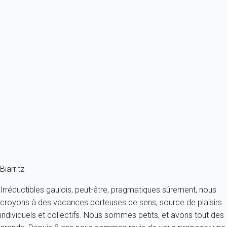
Previous
Next
Essentiel
Maison 3 chambres Biarritz
France - Pays Basque - Biarritz
6 personnes - 3 chambres - 2 salles de bain
À partir de
305€
/nuit
Ref : 82022
Fermer
Biarritz
Irréductibles gaulois, peut-être, pragmatiques sûrement, nous
croyons à des vacances porteuses de sens, source de plaisirs
individuels et collectifs. Nous sommes petits, et avons tout des