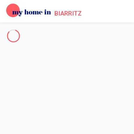
BIARRITZ
Biarritz & la côte Basque
-
Votre recherche
RECHERCHER
Vos filtres
Appliquer
Arrivée