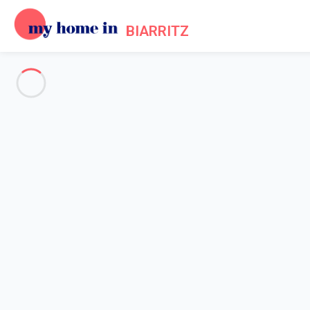
BIARRITZ
Biarritz & la côte Basque
-
Votre recherche
RECHERCHER
Vos filtres
Appliquer
Arrivée